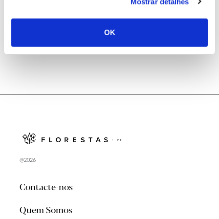
Natureza e florestas procuram jovens voluntários
Mostrar detalhes
no verão 2026
OK
@2026
Contacte-nos
Quem Somos