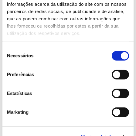
Saiba mais sobre este webinar.
informações acerca da utilização do site com os nossos
parceiros de redes sociais, de publicidade e de análise,
que as podem combinar com outras informações que
13.07.2026
lhes forneceu ou recolhidas por estes a partir da sua
utilização dos respetivos serviços.
Genoma do priolo e de outras espécies em risco:
conhecer para conservar
Seleção
Necessários
de
consentimento
02.07.2026
Preferências
Registar galhas de Trichi em acácia-das-espigas:
cidadãos chamados a ajudar
Estatísticas
Marketing
25.06.2026