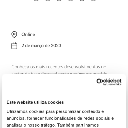
Online
2 de março de 2023
Conheça os mais recentes desenvolvimentos no
webinar
sector de base florestal neste
promovido
pela CEPI, a Confederação Europeia de Indústrias de
Papel. Das 13h00 às 14h00 (hora de Lisboa), vai
falar-se sobre a campanha #GreenSource, sobre a
nova Estratégia da UE para as Florestas e sobre a
Este website utiliza cookies
gestão sustentável das florestas e da eficiência dos
Utilizamos cookies para personalizar conteúdo e
recursos, entre outros temas.
anúncios, fornecer funcionalidades de redes sociais e
analisar o nosso tráfego. Também partilhamos