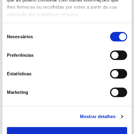
conhecer para conservar
lhes forneceu ou recolhidas por estes a partir da sua
utilização dos respetivos serviços.
Seleção
02.07.2026
Necessários
de
consentimento
Registar galhas de Trichi em acácia-das-espigas:
cidadãos chamados a ajudar
Preferências
Estatísticas
25.06.2026
Marketing
Natureza e florestas procuram jovens voluntários
no verão 2026
Mostrar detalhes