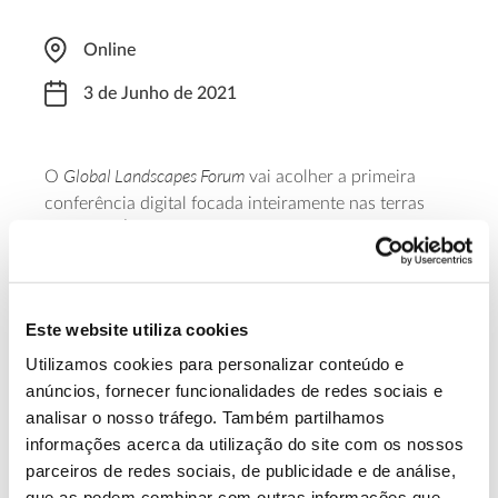
Online
3 de Junho de 2021
Global Landscapes Forum
O
vai acolher a primeira
conferência digital focada inteiramente nas terras
áridas de África e em como as práticas de
restauração integrativa podem fazer com que
aquelas áreas floresçam de novo. A inscrição e
online
compra de ingressos pode ser feita
.
Este website utiliza cookies
Utilizamos cookies para personalizar conteúdo e
Saiba mais sobre esta conferência
anúncios, fornecer funcionalidades de redes sociais e
analisar o nosso tráfego. Também partilhamos
informações acerca da utilização do site com os nossos
13.07.2026
parceiros de redes sociais, de publicidade e de análise,
Genoma do priolo e de outras espécies em risco:
que as podem combinar com outras informações que