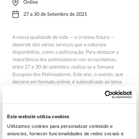
Online
27 a 30 de Setembro de 2021
A nossa qualidade de vida — e o nosso futuro —
depende dos vários serviços que a natureza
disponibiliza, como a polinização. Para destacar a
importância dos polinizadores nos ecossistemas,
entre 27 e 30 de setembro, realiza-se a Semana
Europeia dos Polinizadores. Este ano, o evento, que
decorre em formato online, é subordinado ao tema
“Um Novo Acordo para os Polinizadores”. A iniciativa
vai reunir um conjunto de importantes decisores,
incluindo autoridades públicas, apicultores e
cidadãos, com o objetivo de promover políticas e
Este website utiliza cookies
ações que protejam as populações saudáveis de
Utilizamos cookies para personalizar conteúdo e
polinizadores.
anúncios, fornecer funcionalidades de redes sociais e