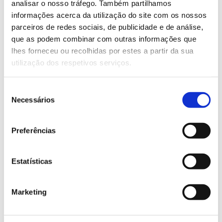
analisar o nosso tráfego. Também partilhamos
Saiba mais sobre a Semana Europeia dos
informações acerca da utilização do site com os nossos
Polinizadores
parceiros de redes sociais, de publicidade e de análise,
que as podem combinar com outras informações que
lhes forneceu ou recolhidas por estes a partir da sua
13.07.2026
utilização dos respetivos serviços.
Genoma do priolo e de outras espécies em risco:
conhecer para conservar
Seleção
Necessários
de
consentimento
Preferências
02.07.2026
Registar galhas de Trichi em acácia-das-espigas:
Estatísticas
cidadãos chamados a ajudar
Marketing