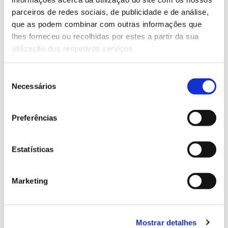
parceiros de redes sociais, de publicidade e de análise,
que as podem combinar com outras informações que
13.07.2026
lhes forneceu ou recolhidas por estes a partir da sua
Genoma do priolo e de outras espécies em risco:
utilização dos respetivos serviços.
conhecer para conservar
Seleção
Necessários
de
consentimento
02.07.2026
Preferências
Registar galhas de Trichi em acácia-das-espigas:
cidadãos chamados a ajudar
Estatísticas
Marketing
25.06.2026
Natureza e florestas procuram jovens voluntários
Mostrar detalhes