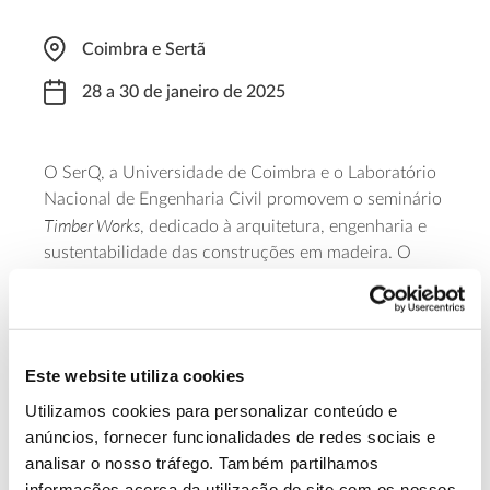
Coimbra e Sertã
28 a 30 de janeiro de 2025
O SerQ, a Universidade de Coimbra e o Laboratório
Nacional de Engenharia Civil promovem o seminário
Timber Works
, dedicado à arquitetura, engenharia e
sustentabilidade das construções em madeira. O
evento decorre de 28 a 30 de janeiro de 2025, com
início na Universidade de Coimbra, às 08:15 do
primeiro dia, e encerramento na manhã do terceiro
dia, no SerQ – Centro de Inovação e Competências
Este website utiliza cookies
da Floresta, na Sertã, após a realização de uma aula
Utilizamos cookies para personalizar conteúdo e
aberta.
anúncios, fornecer funcionalidades de redes sociais e
analisar o nosso tráfego. Também partilhamos
Saber mais
informações acerca da utilização do site com os nossos