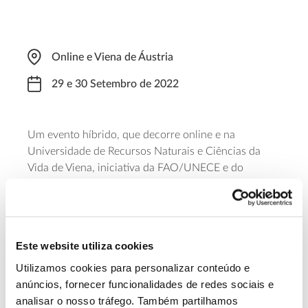
Online e Viena de Áustria
29 e 30 Setembro de 2022
Um evento híbrido, que decorre online e na
Universidade de Recursos Naturais e Ciências da
Vida de Viena, iniciativa da FAO/UNECE e do
Ministério Austríaco da Agricultura e Florestas, que
pretende trocar ideias e experiências sobre os
métodos de identificação de distúrbios e danos
florestais, de modo a apoiar decisões políticas.
Este website utiliza cookies
É necessário registo para participar à distância até
Utilizamos cookies para personalizar conteúdo e
23 de setembro, neste
Link
.
anúncios, fornecer funcionalidades de redes sociais e
analisar o nosso tráfego. Também partilhamos