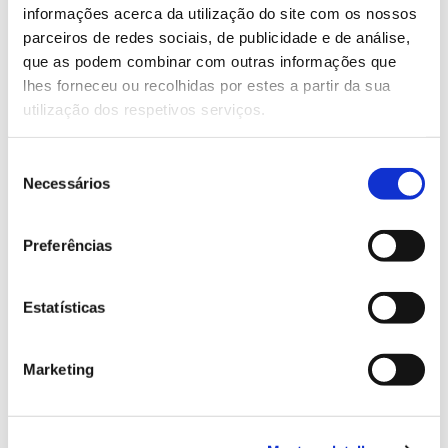
Saiba mais sobre este simpósio.
informações acerca da utilização do site com os nossos
parceiros de redes sociais, de publicidade e de análise,
que as podem combinar com outras informações que
13.07.2026
lhes forneceu ou recolhidas por estes a partir da sua
utilização dos respetivos serviços.
Genoma do priolo e de outras espécies em risco:
conhecer para conservar
Seleção
Necessários
de
consentimento
02.07.2026
Preferências
Registar galhas de Trichi em acácia-das-espigas:
cidadãos chamados a ajudar
Estatísticas
Marketing
25.06.2026