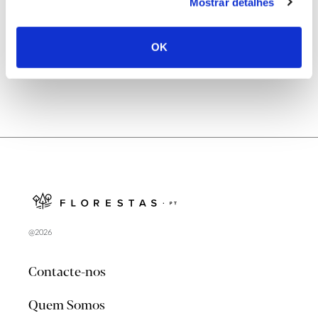
Natureza e florestas procuram jovens voluntários
Mostrar detalhes
no verão 2026
OK
@2026
Contacte-nos
Quem Somos