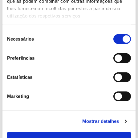
Genoma do priolo e de outras espécies em risco:
que as podem combinar com outras informações que
conhecer para conservar
lhes forneceu ou recolhidas por estes a partir da sua
utilização dos respetivos serviços.
Seleção
Necessários
02.07.2026
de
consentimento
Registar galhas de Trichi em acácia-das-espigas:
Preferências
cidadãos chamados a ajudar
Estatísticas
25.06.2026
Marketing
Natureza e florestas procuram jovens voluntários
no verão 2026
Mostrar detalhes