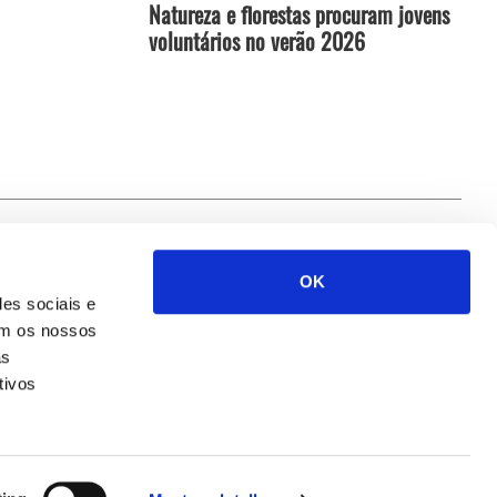
Natureza e florestas procuram jovens
voluntários no verão 2026
OK
Siga-nos
des sociais e
com os nossos
as
tivos