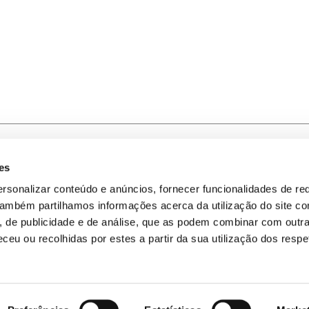
es
-nos
Política de Privacidade
rsonalizar conteúdo e anúncios, fornecer funcionalidades de re
 Também partilhamos informações acerca da utilização do site 
omos
Política de Cookies
s, de publicidade e de análise, que as podem combinar com outr
ceu ou recolhidas por estes a partir da sua utilização dos respe
Mapa do Site