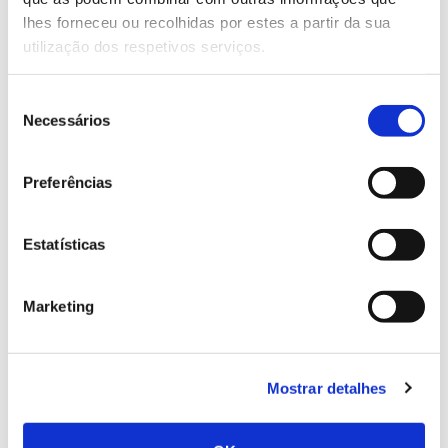
Posters
lhes forneceu ou recolhidas por estes a partir da sua
utilização dos respetivos serviços.
Nas sessões de posters, que vão encerrar os dois
Seleção
primeiros dias de trabalhos, apresentam-se os
Necessários
de
trabalhos selecionados.
consentimento
Preferências
Simpósios
Estatísticas
Nesta que é a novidade deste congresso, os
participantes são convidados a apresentar propostas
Marketing
para sessões temáticas.
Os participantes podem assim propor sessões
Mostrar detalhes
temáticas, de até 90 minutos, ficando ao seu critério
o tema a discutir, os intervenientes e a duração das
comunicações. O objetivo é envolver a comunidade