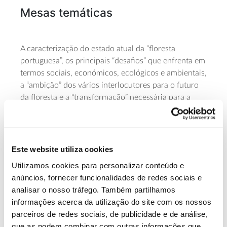
Mesas temáticas
A caracterização do estado atual da “floresta
portuguesa”, os principais “desafios” que enfrenta em
termos sociais, económicos, ecológicos e ambientais,
a “ambição” dos vários interlocutores para o futuro
da floresta e a “transformação” necessária para a
alcançar são os quatro grandes temas do 9º
Congresso Florestal Nacional.
Nas sessões temáticas, que decorrem em paralelo,
Este website utiliza cookies
serão apresentados os trabalhos selecionados pela
Utilizamos cookies para personalizar conteúdo e
comissão científica, e deles se espera um forte
anúncios, fornecer funcionalidades de redes sociais e
contributo para a ciência florestal, investigação,
analisar o nosso tráfego. Também partilhamos
inovação e transferência de conhecimento.
informações acerca da utilização do site com os nossos
parceiros de redes sociais, de publicidade e de análise,
que as podem combinar com outras informações que