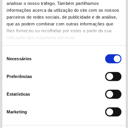
analisar o nosso tráfego. Também partilhamos
informações acerca da utilização do site com os nossos
Saiba Mais
parceiros de redes sociais, de publicidade e de análise,
que as podem combinar com outras informações que
lhes forneceu ou recolhidas por estes a partir da sua
13.07.2026
utilização dos respetivos serviços.
Genoma do priolo e de outras espécies em risco:
conhecer para conservar
Seleção
Necessários
de
consentimento
Preferências
02.07.2026
Registar galhas de Trichi em acácia-das-espigas:
Estatísticas
cidadãos chamados a ajudar
Marketing