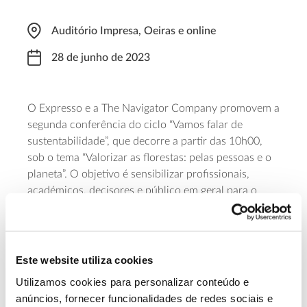
Auditório Impresa, Oeiras e online
28 de junho de 2023
O Expresso e a The Navigator Company promovem a
segunda conferência do ciclo “Vamos falar de
sustentabilidade”, que decorre a partir das 10h00,
sob o tema “Valorizar as florestas: pelas pessoas e o
planeta”. O objetivo é sensibilizar profissionais,
académicos, decisores e público em geral para o
modo como as florestas plantadas com objetivos de
produção, quando geridas de forma sustentável,
podem retirar pressão sobre as áreas florestais com
valores naturais. A participação é gratuita, mas
Este website utiliza cookies
requer inscrição (em breve disponível) e o evento
Utilizamos cookies para personalizar conteúdo e
online
será transmitido
nas redes sociais do Jornal
anúncios, fornecer funcionalidades de redes sociais e
Expresso.