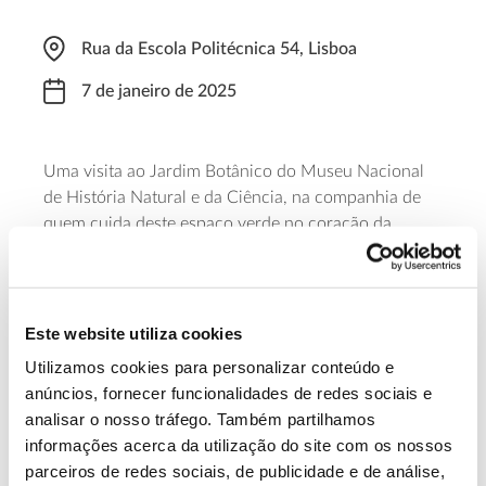
Rua da Escola Politécnica 54, Lisboa
7 de janeiro de 2025
Uma visita ao Jardim Botânico do Museu Nacional
de História Natural e da Ciência, na companhia de
quem cuida deste espaço verde no coração da
cidade de Lisboa. A visita decorre das 11 horas ao
meio-dia e permite ainda conhecer o viveiro deste
jardim, que não se encontra habitualmente aberto ao
público. Inscreva-se em geral@museus.ulisboa.pt.
Este website utiliza cookies
Utilizamos cookies para personalizar conteúdo e
Saber mais
anúncios, fornecer funcionalidades de redes sociais e
analisar o nosso tráfego. Também partilhamos
informações acerca da utilização do site com os nossos
13.07.2026
parceiros de redes sociais, de publicidade e de análise,