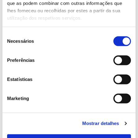
que as podem combinar com outras informações que
Genoma do priolo e de outras espécies em risco:
lhes forneceu ou recolhidas por estes a partir da sua
conhecer para conservar
utilização dos respetivos serviços.
Seleção
Necessários
de
02.07.2026
consentimento
Registar galhas de Trichi em acácia-das-espigas:
Preferências
cidadãos chamados a ajudar
Estatísticas
25.06.2026
Marketing
Natureza e florestas procuram jovens voluntários
no verão 2026
Mostrar detalhes