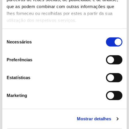
13.07.2026
que as podem combinar com outras informações que
Genoma do priolo e de outras espécies em risco:
lhes forneceu ou recolhidas por estes a partir da sua
conhecer para conservar
utilização dos respetivos serviços.
Seleção
Necessários
de
02.07.2026
consentimento
Registar galhas de Trichi em acácia-das-espigas:
Preferências
cidadãos chamados a ajudar
Estatísticas
Marketing
25.06.2026
Natureza e florestas procuram jovens voluntários
no verão 2026
Mostrar detalhes