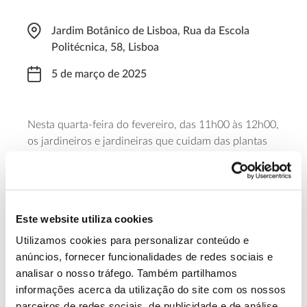
Jardim Botânico de Lisboa, Rua da Escola
Politécnica, 58, Lisboa
5 de março de 2025
Nesta quarta-feira do fevereiro, das 11h00 às 12h00,
os jardineiros e jardineiras que cuidam das plantas
deste espaço verde no coração da capital, guiam os
visitantes pelo Jardim Botânico de Lisboa e pelo seu
viveiro, que se encontram habitualmente fechado ao
público. Para participar é necessária inscrição e
Este website utiliza cookies
aquisição de bilhete de acesso ao Jardim.
Utilizamos cookies para personalizar conteúdo e
anúncios, fornecer funcionalidades de redes sociais e
Saiba mais
analisar o nosso tráfego. Também partilhamos
informações acerca da utilização do site com os nossos
parceiros de redes sociais, de publicidade e de análise,