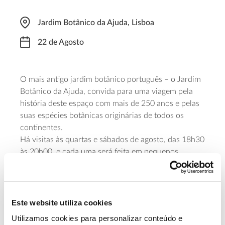
Jardim Botânico da Ajuda, Lisboa
22 de Agosto
O mais antigo jardim botânico português – o Jardim
Botânico da Ajuda, convida para uma viagem pela
história deste espaço com mais de 250 anos e pelas
suas espécies botânicas originárias de todos os
continentes.
Há visitas às quartas e sábados de agosto, das 18h30
às 20h00, e cada uma será feita em pequenos
grupos, de acordo com as recomendações da
Direção Geral da Saúde, com um custo de 5 euros
por participantes. Para dar esta “volta ao mundo”
pelos 35 mil metros quadrados do Jardim é
Este website utiliza cookies
necessária inscrição prévia, com pelo menos 48
Utilizamos cookies para personalizar conteúdo e
horas de antecedência.