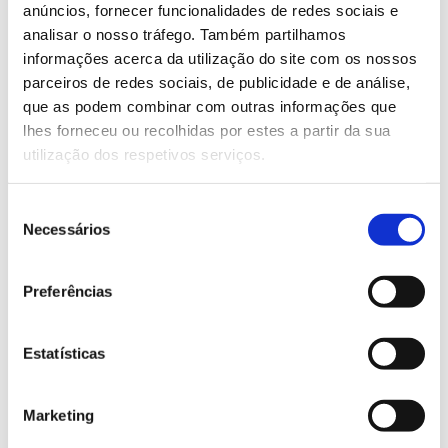
anúncios, fornecer funcionalidades de redes sociais e
Inscreva-se no email botanicoajuda@isaulisboa.pt ou
analisar o nosso tráfego. Também partilhamos
através do 924101712
informações acerca da utilização do site com os nossos
parceiros de redes sociais, de publicidade e de análise,
Saiba mais sobre as visitas guiadas
que as podem combinar com outras informações que
lhes forneceu ou recolhidas por estes a partir da sua
utilização dos respetivos serviços.
13.07.2026
Genoma do priolo e de outras espécies em risco:
Seleção
conhecer para conservar
Necessários
de
consentimento
Preferências
02.07.2026
Estatísticas
Registar galhas de Trichi em acácia-das-espigas:
cidadãos chamados a ajudar
Marketing