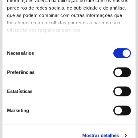
informações acerca da utilização do site com os nossos
parceiros de redes sociais, de publicidade e de análise,
que as podem combinar com outras informações que
13.07.2026
lhes forneceu ou recolhidas por estes a partir da sua
Genoma do priolo e de outras espécies em risco:
utilização dos respetivos serviços.
conhecer para conservar
Seleção
Necessários
de
consentimento
02.07.2026
Preferências
Registar galhas de Trichi em acácia-das-espigas:
cidadãos chamados a ajudar
Estatísticas
Marketing
25.06.2026
Natureza e florestas procuram jovens voluntários
Mostrar detalhes