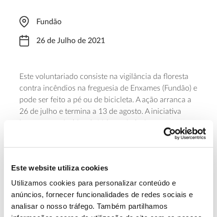
Fundão
26 de Julho de 2021
Este voluntariado consiste na vigilância da floresta
contra incêndios na freguesia de Enxames (Fundão) e
pode ser feito a pé ou de bicicleta. A ação arranca a
26 de julho e termina a 13 de agosto. A iniciativa
insere-se no âmbito do Voluntariado Jovem para a
Natureza e Florestas e oferece ajudas de custo para
alimentação e transporte a todos os inscritos entre
os 18 e os 30 anos. As inscrições podem ser feitas no
Este website utiliza cookies
formulário
.
Utilizamos cookies para personalizar conteúdo e
Saiba mais sobre este programa de
anúncios, fornecer funcionalidades de redes sociais e
analisar o nosso tráfego. Também partilhamos
voluntariado