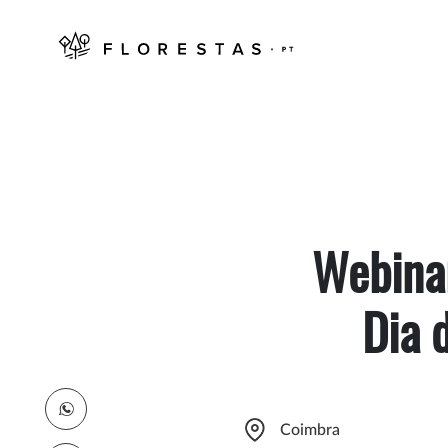
Webinar
Dia 
Coimbra