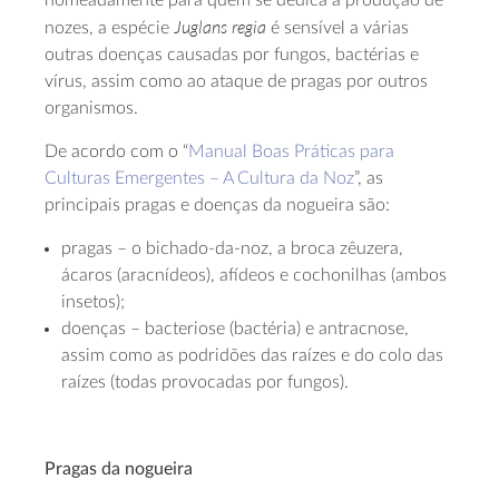
nomeadamente para quem se dedica à produção de
Juglans
regia
nozes, a espécie
é sensível a várias
outras doenças causadas por fungos, bactérias e
vírus, assim como ao ataque de pragas por outros
organismos.
De acordo com o “
Manual Boas Práticas para
Culturas Emergentes – A Cultura da Noz
”, as
principais pragas e doenças da nogueira são:
pragas – o bichado-da-noz, a broca zêuzera,
ácaros (aracnídeos), afídeos e cochonilhas (ambos
insetos);
doenças – bacteriose (bactéria) e antracnose,
assim como as podridões das raízes e do colo das
raízes (todas provocadas por fungos).
Pragas da nogueira