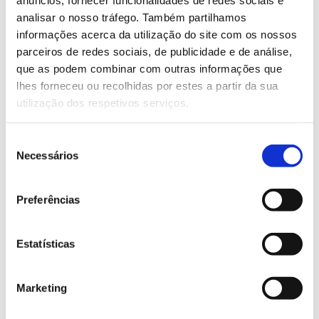
Armillaria mellea
A podridão-radicular é causada pelo
analisar o nosso tráfego. Também partilhamos
que entra na raiz, causa a sua morte e produz um
informações acerca da utilização do site com os nossos
líquido amarelo. Os sintomas mais visíveis são o
parceiros de redes sociais, de publicidade e de análise,
amarelecimento das folhas, a diminuição da
que as podem combinar com outras informações que
produção de fruto e do seu tamanho, e a morte dos
lhes forneceu ou recolhidas por estes a partir da sua
ramos.
utilização dos respetivos serviços.
A doença da tinta-da-nogueira resulta da instalação
Phytophthora cinnamomi
Phytophthora
dos fungos
,
Seleção
cactorum
Phytophthora cambivora
Necessários
e
nas raízes das
de
plantas. Estes fungos provocam lesões que podem
consentimento
chegar ao tronco, assim como causar a morte das
Preferências
raízes. As partes atacadas apodrecem e ficam negras,
como se estivessem cobertas de tinta. Outros
sintomas são a queda prematura de folhas, a morte
Estatísticas
da extremidade dos ramos e a alteração dos frutos,
que ficam pequenos e deformados. A doença-da-
Marketing
tinta é comum a outras espécies, como o
castanheiro
, por exemplo.