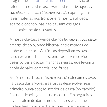
pragas que
causam prejuízos económicos
são de
Rhagoletis
referir a mosca-da-casca-verde-da-noz (
completa
Zeuzera pyrina
) e a broca (
), cujas lagartas
fazem galerias nos troncos e ramos. Os afídeos,
ácaros e cochonilhas não causam estragos
economicamente relevantes.
Rhagoletis completa
A mosca-da-casca-verde-da-noz (
)
emerge do solo, onde hiberna, entre meados de
junho e setembro. As fêmeas depositam os ovos na
casca exterior das nozes, onde as larvas se vão
desenvolver e causar manchas negras, que levam à
perda de valor comercial dos frutos.
Zeuzera pyrina
As fêmeas da broca (
) colocam os ovos
na casca das árvores e as larvas desenvolvem-se
primeiro numa secção interior da casca (no câmbio)
fazendo depois galerias na madeira. Em nogueiras
jovens, além de danos nos ramos, estes ataques
podem levar à morte das árvores. Este organismo