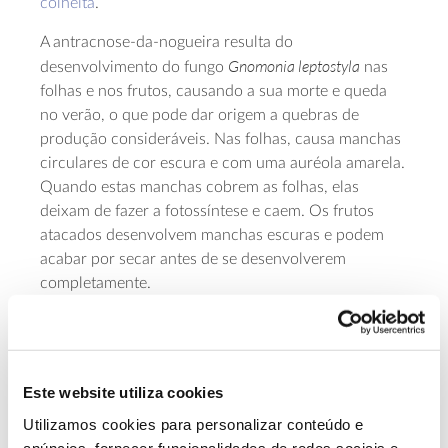
colheita
.
A antracnose-da-nogueira resulta do
Gnomonia leptostyla
desenvolvimento do fungo
nas
folhas e nos frutos, causando a sua morte e queda
no verão, o que pode dar origem a quebras de
produção consideráveis. Nas folhas, causa manchas
circulares de cor escura e com uma auréola amarela.
Quando estas manchas cobrem as folhas, elas
deixam de fazer a fotossíntese e caem. Os frutos
atacados desenvolvem manchas escuras e podem
acabar por secar antes de se desenvolverem
completamente.
Além da bacteriose e antracnose, a doença da tinta e
a podridão radicular são as doenças
mais frequentes
em pomares
,
ambas causadas por fungos do solo
Este website utiliza cookies
que atacam as raízes (causando doenças
radiculares).
Utilizamos cookies para personalizar conteúdo e
anúncios, fornecer funcionalidades de redes sociais e