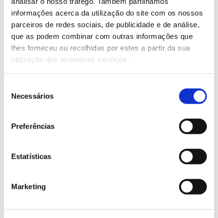
analisar o nosso tráfego. Também partilhamos
informações acerca da utilização do site com os nossos
Quais são as principais pragas e
parceiros de redes sociais, de publicidade e de análise,
doenças da aveleira?
que as podem combinar com outras informações que
lhes forneceu ou recolhidas por estes a partir da sua
utilização dos respetivos serviços.
Quais as principais pragas e doenças da
nogueira?
Seleção
Necessários
de
Quais as principais pragas e doenças do
consentimento
medronheiro?
Preferências
Qual é a principal doença da
Estatísticas
criptoméria nos Açores?
Marketing
Quais as principais pragas e doenças da
azinheira?