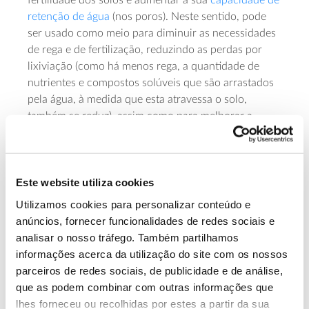
retenção de água
(nos poros). Neste sentido, pode
ser usado como meio para diminuir as necessidades
de rega e de fertilização, reduzindo as perdas por
lixiviação (como há menos rega, a quantidade de
nutrientes e compostos solúveis que são arrastados
pela água, à medida que esta atravessa o solo,
também se reduz), assim como para melhorar a
estrutura do solo, diminuir a sua acidez e favorecer a
atividade microbiana.
Além disso, tem sido usado como meio de cultivo em
Este website utiliza cookies
sistemas hidropónicos (fornecendo nutrientes a estes
Utilizamos cookies para personalizar conteúdo e
sistemas de cultivo sem solo).
anúncios, fornecer funcionalidades de redes sociais e
Em paralelo, várias outras aplicações estão a ser
analisar o nosso tráfego. Também partilhamos
efetuadas e investigadas, destacando-se entre elas:
informações acerca da utilização do site com os nossos
parceiros de redes sociais, de publicidade e de análise,
– Descontaminação e purificação do solo, água e ar
que as podem combinar com outras informações que
lhes forneceu ou recolhidas por estes a partir da sua
Sendo um material poroso, com elevada área