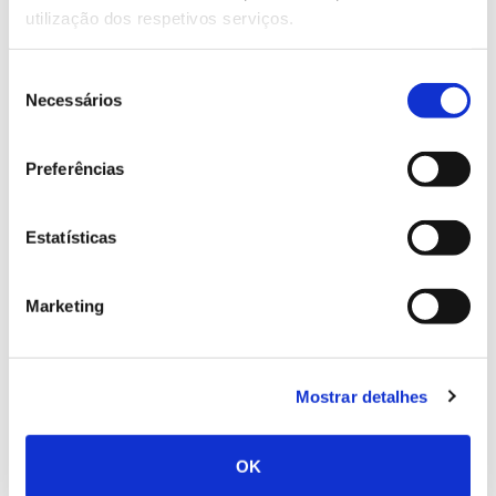
utilização dos respetivos serviços.
superficial e capacidade de troca catiónica
(capacidade para reter e disponibilizar catiões como
cálcio, magnésio, potássio e sódio), o biocarvão é
Seleção
Necessários
também eficaz na retenção e
imobilização de
de
contaminantes orgânicos
e metais pesados,
consentimento
apresentando capacidade de remediação de solos
Preferências
contaminados por pesticidas e outros poluentes, de
descontaminação e melhoria da qualidade da água e
purificação do ar.
Estatísticas
–
Suplemento na alimentação animal
Marketing
A sua utilização como suplemento na alimentação
animal tem apresentado melhoria da produtividade e
da sustentabilidade da atividade pecuária: redução
Mostrar detalhes
das emissões de metano, aumento da produção de
leite e melhoria da digestão dos animais. Tem sido
ainda usado nas suas camas, com benefícios na
OK
redução dos odores.