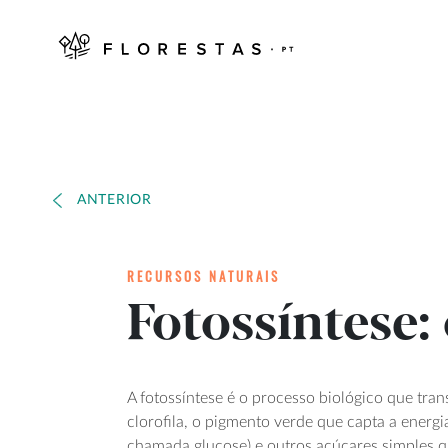
ANTERIOR
RECURSOS NATURAIS
Fotossíntese:
A fotossíntese é o processo biológico que tra
clorofila, o pigmento verde que capta a energ
chamada glucose) e outros açúcares simples qu