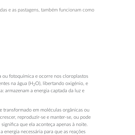
úmidas e as pastagens, também funcionam como
a ou fotoquímica e ocorre nos cloroplastos
entes na água (H
O), libertando oxigénio, e
2
: armazenam a energia captada da luz e
 e transformado em moléculas orgânicas ou
a crescer, reproduzir-se e manter-se, ou pode
significa que ela aconteça apenas à noite.
 a energia necessária para que as reações