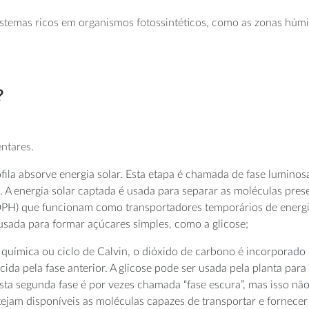
sistemas ricos em organismos fotossintéticos, como as zonas h
?
tares.
ofila absorve energia solar. Esta etapa é chamada de fase luminos
). A energia solar captada é usada para separar as moléculas pres
PH) que funcionam como transportadores temporários de energia
 usada para formar açúcares simples, como a glicose;
química ou ciclo de Calvin, o dióxido de carbono é incorporado
cida pela fase anterior. A glicose pode ser usada pela planta par
ta segunda fase é por vezes chamada “fase escura”, mas isso não 
ejam disponíveis as moléculas capazes de transportar e fornecer