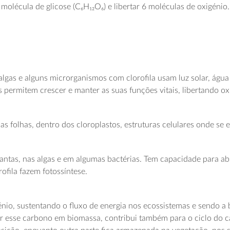
molécula de glicose (C₆H₁₂O₆) e libertar 6 moléculas de oxigénio.
 algas e alguns microrganismos com clorofila usam luz solar, águ
permitem crescer e manter as suas funções vitais, libertando ox
s folhas, dentro dos cloroplastos, estruturas celulares onde se e
lantas, nas algas e em algumas bactérias. Tem capacidade para abs
ofila fazem fotossíntese.
nio, sustentando o fluxo de energia nos ecossistemas e sendo a b
r esse carbono em biomassa, contribui também para o ciclo do c