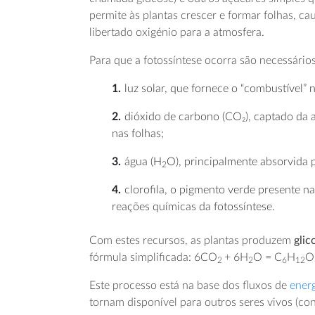
permite às plantas crescer e formar folhas, ca
libertado oxigénio para a atmosfera.
Para que a fotossíntese ocorra são necessário
luz solar
, que fornece o “combustível” 
dióxido de carbono
(CO₂), captado da a
nas folhas;
água
(H
O), principalmente absorvida p
2
clorofila
, o pigmento verde presente na
reações químicas da fotossíntese.
Com estes recursos, as plantas produzem
glic
fórmula simplificada: 6CO
+ 6H
O = C
H
O
2
2
6
12
Este processo está na base dos fluxos de
ener
tornam disponível para outros seres vivos (c