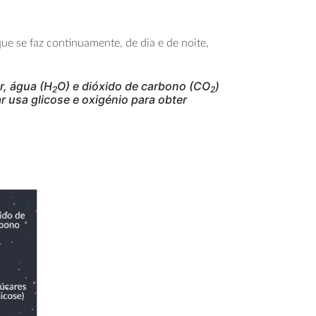
que se faz continuamente, de dia e de noite,
r, água (H
O) e dióxido de carbono (CO
)
2
2
ar usa glicose e oxigénio para obter