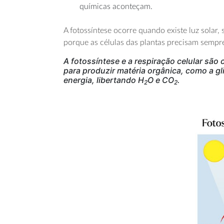
químicas aconteçam.
A fotossíntese ocorre quando existe luz solar,
porque as células das plantas precisam sempre
A fotossíntese e a respiração celular são
para produzir matéria orgânica, como a gli
energia, libertando H
O e CO
.
2
2