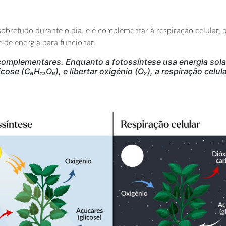
 sobretudo durante o dia, e é complementar à respiração celular, 
 de energia para funcionar.
 complementares. Enquanto a fotossíntese usa energia sola
cose (C₆H₁₂O₆), e libertar oxigénio (O₂), a respiração celul