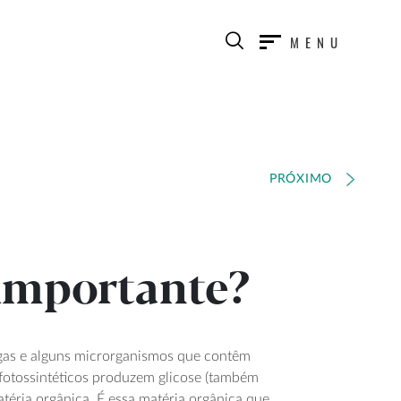
MENU
PRÓXIMO
 importante?
 algas e alguns microrganismos que contêm
 fotossintéticos produzem glicose (também
téria orgânica. É essa matéria orgânica que