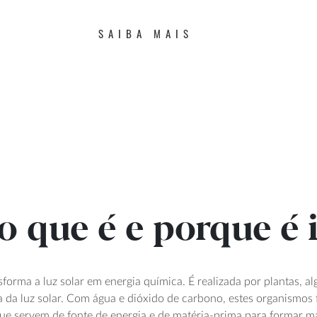
SAIBA MAIS
 o que é e porque é
nsforma a luz solar em energia química. É realizada por plantas,
ia da luz solar. Com água e dióxido de carbono, estes organismos
e servem de fonte de energia e de matéria-prima para formar ma