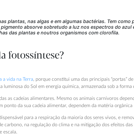
nas plantas, nas algas e em algumas bactérias. Tem como pr
 pigmento absorve sobretudo a luz nos espectros do azul e
as das plantas e noutros organismos com clorofila.
a fotossíntese?
 a vida na Terra
, porque constitui uma das principais “portas” d
ia luminosa do Sol em energia química, armazenada sob a forma d
odas as cadeias alimentares. Mesmo os animais carnívoros depen
m ponto da sua cadeia alimentar, dependem da matéria orgânica 
indispensável para a respiração da maioria dos seres vivos, e rem
carbono, na regulação do clima e na mitigação dos efeitos das 
e escala.