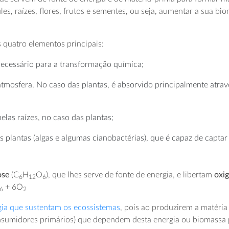
ules, raízes, flores, frutos e sementes, ou seja, aumentar a sua 
s quatro elementos principais:
necessário para a transformação química;
tmosfera. No caso das plantas, é absorvido principalmente atrav
elas raízes, no caso das plantas;
s plantas (algas e algumas cianobactérias), que é capaz de captar
ose
(C
H
O
), que lhes serve de fonte de energia, e libertam
oxi
6
12
6
+ 6O
6
2
gia que sustentam os ecossistemas
, pois ao produzirem a matéri
onsumidores primários) que dependem desta energia ou biomassa p