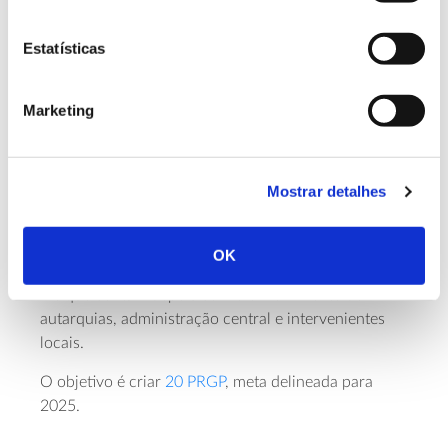
resiliente a riscos, adaptada aos efeitos das
alterações climáticas, com novas atividades
Estatísticas
económicas e remuneração dos serviços dos
ecossistemas. Os PRGP desenham a paisagem
Marketing
desejável e definem uma matriz de transição a médio
longo prazo, suportada num modelo de
financiamento que assegura a sua implementação.
Mostrar detalhes
Embora possam ser vistos como modelos
colaborativos, os PRGP são processos de construção
participativa propostos por entidades
OK
governamentais – Direção-Geral do Território e ICNF
– e que contam depois com o envolvimento de
autarquias, administração central e intervenientes
locais.
O objetivo é criar
20 PRGP
, meta delineada para
2025.