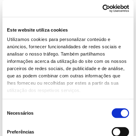
primeiros 11
foram aprovadas em 2020 e nos anos
seguintes os números aumentaram
significativamente: foram
aprovados 31
em 2021,
67
em 2022
e em 2023 mais
25 cumpriam os requisitos
Este website utiliza cookies
para aprovação. As candidaturas à constituição dos
Utilizamos cookies para personalizar conteúdo e
Condomínios de Aldeia são da competência do
anúncios, fornecer funcionalidades de redes sociais e
Fundo Ambiental
, entidade responsáveis pelos
analisar o nosso tráfego. Também partilhamos
concursos para a respetiva constituição e que lançou
informações acerca da utilização do site com os nossos
novo concurso em 2024 (encerra a 30 de junho de
parceiros de redes sociais, de publicidade e de análise,
2024).
que as podem combinar com outras informações que
lhes forneceu ou recolhidas por estes a partir da sua
utilização dos respetivos serviços.
PRGP – Programas de Reordenamento e Gestão da
Paisagem
Seleção
Os
PRGP
são uma medida do Programa de
Necessários
de
Transformação da Paisagem, dirigida a territórios
consentimento
vulneráveis a incêndios. Têm como objetivo ordenar
Preferências
e gerir a paisagem, tornando-a multifuncional e