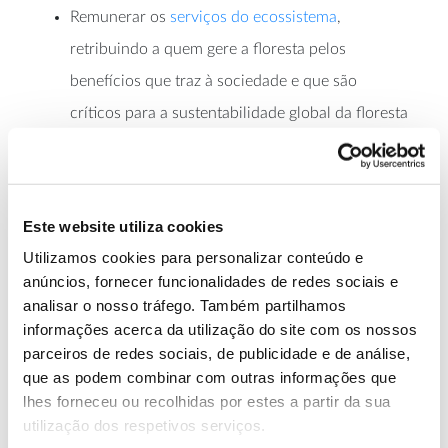
Remunerar os
serviços do ecossistema
,
retribuindo a quem gere a floresta pelos
benefícios que traz à sociedade e que são
críticos para a sustentabilidade global da floresta
e do país.
Este website utiliza cookies
Sobre o Formador
Utilizamos cookies para personalizar conteúdo e
Carlos Baptista Lobo tem uma vasta carreira na área
anúncios, fornecer funcionalidades de redes sociais e
do direito e política fiscal, que desenvolveu no
analisar o nosso tráfego. Também partilhamos
serviço público, academia, política e sector privado.
informações acerca da utilização do site com os nossos
parceiros de redes sociais, de publicidade e de análise,
Regente de Direito Fiscal na Faculdade de Direito,
que as podem combinar com outras informações que
Universidade de Lisboa (desde 1994), nos seus 27 de
lhes forneceu ou recolhidas por estes a partir da sua
experiência em “política fiscal” foi também
utilização dos respetivos serviços.
responsável pelo mestrado em Fiscalidade, na