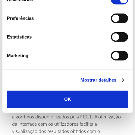
de
consentimento
Figuras 3 – (A) imagem RGB de um sobreiro em perda de
vitalidade (12 julho 2018); (B) índice de vegetação (NDVI)
Preferências
de um sobreiro a 12 julho 2018 e (C) do mesmo sobreiro a
23 outubro 2018
Estatísticas
b. Inventariação anual de árvores mortas e produção
Marketing
de cartografia de apoio ao requerimento de corte de
web
sobreiros, através uma plataforma
para
alojamento e disponibilização da informação
Mostrar detalhes
processada
web
A aplicação
foi desenvolvida tendo por base os
OK
requisitos funcionais e não funcionais considerados
essenciais para a aplicação e integrando os
algoritmos disponibilizados pela FCUL. A otimização
da interface com os utilizadores facilita a
visualização dos resultados obtidos com o