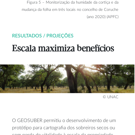
Figura 5 – Monitorização da humidade da cortiça e da
mudança da folha em três locais no concelho de Coruche
(ano 2020) (APFC)
RESULTADOS / PROJEÇÕES
Escala maximiza benefícios
© UNAC
O GEOSUBER permitiu o desenvolvimento de um
protótipo para cartografia dos sobreiros secos ou
com perda de vitalidade à escala da propriedade,