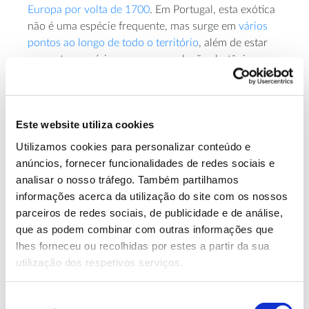
Europa por volta de 1700
. Em Portugal, esta exótica
não é uma espécie frequente, mas surge em
vários
pontos ao longo de todo o território
, além de estar
presente em vários parques e coleções botânicas.
Além da aplicação ornamental, a sua folhagem foi
procurada para forragem e a madeira usada para
traves das ferrovias. As sementes do espinheiro são
Este website utiliza cookies
ricas em açúcar e aplicadas, entre outras coisas,
Utilizamos cookies para personalizar conteúdo e
como espessante em pastelaria e gelataria.
anúncios, fornecer funcionalidades de redes sociais e
analisar o nosso tráfego. Também partilhamos
informações acerca da utilização do site com os nossos
parceiros de redes sociais, de publicidade e de análise,
que as podem combinar com outras informações que
lhes forneceu ou recolhidas por estes a partir da sua
utilização dos respetivos serviços.
Seleção