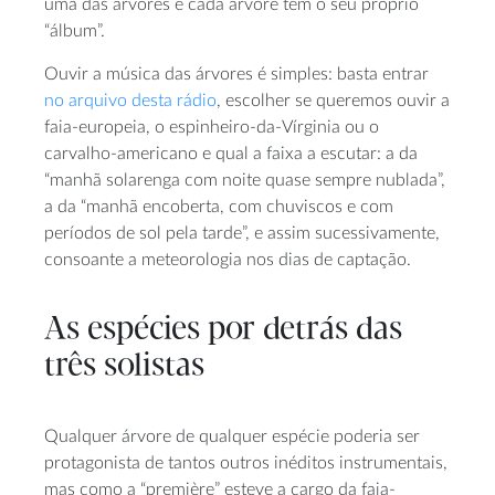
uma das árvores e cada árvore tem o seu próprio
“álbum”.
Ouvir a música das árvores é simples: basta entrar
no arquivo desta rádio
, escolher se queremos ouvir a
faia-europeia, o espinheiro-da-Vírginia ou o
carvalho-americano e qual a faixa a escutar: a da
“manhã solarenga com noite quase sempre nublada”,
a da “manhã encoberta, com chuviscos e com
períodos de sol pela tarde”, e assim sucessivamente,
consoante a meteorologia nos dias de captação.
As espécies por detrás das
três solistas
Qualquer árvore de qualquer espécie poderia ser
protagonista de tantos outros inéditos instrumentais,
mas como a “première” esteve a cargo da faia-