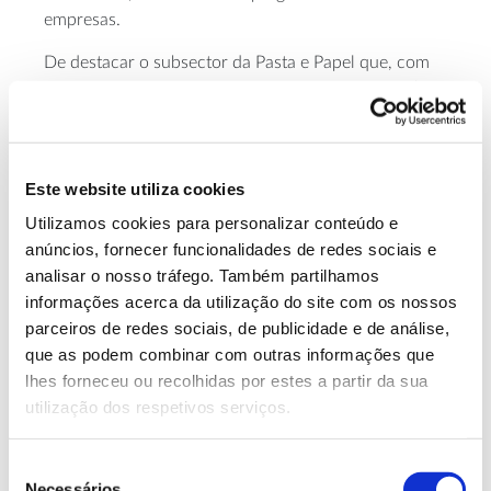
empresas.
De destacar o subsector da Pasta e Papel que, com
562 empresas, empregava quase 14 mil pessoas (de
acordo com os
dados do pessoal ao serviço
, do INE),
uma relação que traduz a maior dimensão das
empresas nesta atividade. Também as empresas da
Este website utiliza cookies
área da cortiça apresentam um elevado número de
pessoas ao serviço (8549) em comparação com o
Utilizamos cookies para personalizar conteúdo e
número de empresas deste subsector (803).
anúncios, fornecer funcionalidades de redes sociais e
analisar o nosso tráfego. Também partilhamos
informações acerca da utilização do site com os nossos
Distribuição geográfica das empresas
parceiros de redes sociais, de publicidade e de análise,
industriais de base florestal, 2022
que as podem combinar com outras informações que
lhes forneceu ou recolhidas por estes a partir da sua
utilização dos respetivos serviços.
Seleção
Necessários