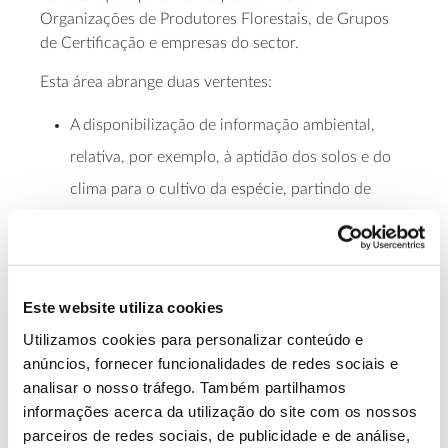
Organizações de Produtores Florestais, de Grupos
de Certificação e empresas do sector.
Esta área abrange duas vertentes:
A disponibilização de informação ambiental,
relativa, por exemplo, à aptidão dos solos e do
clima para o cultivo da espécie, partindo de
conhecimento produzido pelo RAIZ que dá
suporte à decisão num conjunto de etapas
essenciais de um projeto florestal.
Este website utiliza cookies
A criação de ferramentas que aumentem a
Utilizamos cookies para personalizar conteúdo e
eficácia da gestão quotidiana ou melhorem a
anúncios, fornecer funcionalidades de redes sociais e
tomada de decisão. São exemplos a ferramenta
analisar o nosso tráfego. Também partilhamos
informações acerca da utilização do site com os nossos
de
cálculo de volume
a partir dos cepos ou a
parceiros de redes sociais, de publicidade e de análise,
Site
ferramenta de apoio para determinação do