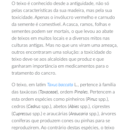
O teixo é conhecido desde a antiguidade, não só
pelas características da sua madeira, mas pela sua
toxicidade. Apenas o invólucro vermelho e carnudo
da semente é comestível. A casca, ramos, folhas e
sementes podem ser mortais, o que levou ao abate
de teixos em muitos locais e a diversos mitos nas
culturas antigas. Mas no que uns viram uma ameaça,
outros encontraram uma solução: a toxicidade do
teixo deve-se aos alcaloides que produz e que
ganharam importância em medicamentos para o
tratamento do cancro.
Taxus baccata
O teixo, em latim
L., pertence à família
Taxaceae
Pinales
das taxáceas (
), ordem
. Pertencem a
Pinus
esta ordem espécies como pinheiros (
spp.),
Cedrus
Abies
cedros (
spp.), abetos (
spp.), ciprestes
Cupressus
Araucaria
(
spp.) e araucárias (
spp.), árvores
coníferas que produzem cones ou pinhas para se
reproduzirem. Ao contrário destas espécies, o teixo