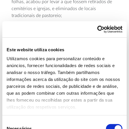
folhas, acabou por levar a que fossem retirados de
cemitérios e igrejas, e eliminados de locais
tradicionais de pastoreio;
– as propriedades da madeira do teixo, densa e
elástica, eram apreciadas na
Idade Média
para
diferentes fins: instrumentos musicais, mobiliário,
Este website utiliza cookies
bestas, arcos e flechas. O aumento da procura por
Utilizamos cookies para personalizar conteúdo e
esta espécie levou ao seu corte indiscriminado um
anúncios, fornecer funcionalidades de redes sociais e
pouco por toda a Europa;
analisar o nosso tráfego. Também partilhamos
– as propriedades medicinais também fizeram do
informações acerca da utilização do site com os nossos
teixo uma espécie apetecível. Embora seja venenoso,
parceiros de redes sociais, de publicidade e de análise,
o teixo que conhecemos em Portugal é a fonte do
que as podem combinar com outras informações que
precursor do Taxol
, um dos medicamentos mais
lhes forneceu ou recolhidas por estes a partir da sua
procurados para o
tratamento do cancro
. Este
utilização dos respetivos serviços.
interesse mais recente por parte da indústria
farmacêutica contribuiu para a exploração e corte
Seleção
dos melhores exemplares;
Necessários