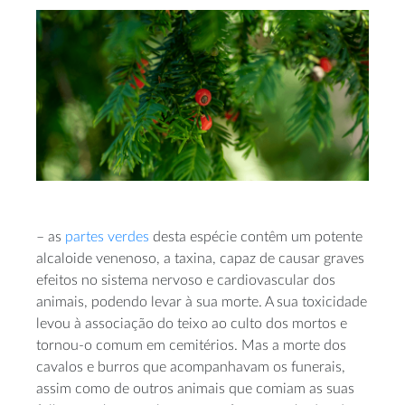
– as
partes verdes
desta espécie contêm um potente
alcaloide venenoso, a taxina, capaz de causar graves
efeitos no sistema nervoso e cardiovascular dos
animais, podendo levar à sua morte. A sua toxicidade
levou à associação do teixo ao culto dos mortos e
tornou-o comum em cemitérios. Mas a morte dos
cavalos e burros que acompanhavam os funerais,
assim como de outros animais que comiam as suas