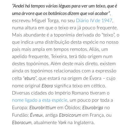
“Andei há tempos várias léguas para ver um teixo, que é
uma árvore que os botânicos dizem que vai acabar”
,
escreveu Miguel Torga, no seu
Diário IV de 1947
,
numa altura em que o teixo era já pouco frequente.
Mais abundante é a toponímia derivada do “teixo”, o
que indica uma distribuição desta espécie no nosso
país mais ampla em tempos remotos. Aliás, um
apelido frequente, Teixeira, terá tido origem num
destes topónimos. Além deste mais direto, existem
ainda os topónimos relacionados com a expressão
eburo
celta “
”, que estará na origem de Évora – cujo
Ebora
nome original
significa teixo em céltico.
Diversas cidades do Império Romano tiveram o
nome ligado a esta espécie
, um pouco por toda a
Eburobrittium
Eburobriga
Europa:
em Óbidos;
no
Évreux
Ebroicorum
Fundão;
, antiga
em França, ou
Eboracum
York
, atualmente
na Inglaterra.