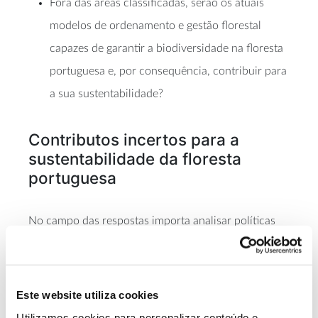
Fora das áreas classificadas, serão os atuais
modelos de ordenamento e gestão florestal
capazes de garantir a biodiversidade na floresta
portuguesa e, por consequência, contribuir para
a sua sustentabilidade?
Contributos incertos para a
sustentabilidade da floresta
portuguesa
No campo das respostas importa analisar políticas
recentes e recursos existentes. Os Planos Regionais
de Ordenamento Florestal (
PROF
) foram revistos em
2019 e estarão em vigor até 2039. Contudo, deles
não se esperam contribuições relevantes para a
Este website utiliza cookies
sustentabilidade da floresta portuguesa uma vez que
Utilizamos cookies para personalizar conteúdo e