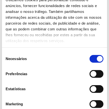
não promovem alterações no coberto florestal no
anúncios, fornecer funcionalidades de redes sociais e
sentido de aumentar a diversidade florestal (as
analisar o nosso tráfego. Também partilhamos
quatro espécies com maior área representam 81% da
informações acerca da utilização do site com os nossos
floresta), nem contribuem para a adaptação das
parceiros de redes sociais, de publicidade e de análise,
florestas às alterações climáticas e socioeconómicas
que as podem combinar com outras informações que
em curso ou para aumentar a oferta e valor de
lhes forneceu ou recolhidas por estes a partir da sua
serviços de ecossistema das florestas.
utilização dos respetivos serviços.
O Programa de Transformação da Paisagem (
PTP
),
em fase de implementação, poderá contribuir de
Seleção
forma significativa para a sustentabilidade da floresta
Necessários
de
através do aumento/melhoria da resiliência em
consentimento
relação ao fogo e de processos, funções e serviços
Preferências
de ecossistema. O programa prevê o pagamento de
serviços de ecossistema entre outras medidas
destinadas a inverter o abandono e homogeneização
Estatísticas
da paisagem. O sucesso do programa será sempre
limitado pelas áreas e escala de implementação e das
Marketing
alterações que venham efetivamente a ser