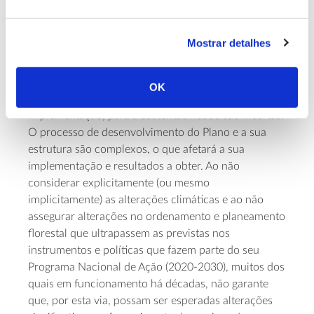
conseguidas. A dependência de um índice de
perigosidade que não define de forma conveniente
as áreas de intervenção prioritárias poderá ser uma
Mostrar detalhes
limitação do impacto do programa.
As contribuições do Plano Nacional de Gestão
OK
Integrada de Fogos Rurais (
PNGIFR
), em
implementação, para a sustentabilidade são incertas.
O processo de desenvolvimento do Plano e a sua
estrutura são complexos, o que afetará a sua
implementação e resultados a obter. Ao não
considerar explicitamente (ou mesmo
implicitamente) as alterações climáticas e ao não
assegurar alterações no ordenamento e planeamento
florestal que ultrapassem as previstas nos
instrumentos e políticas que fazem parte do seu
Programa Nacional de Ação (2020-2030), muitos dos
quais em funcionamento há décadas, não garante
que, por esta via, possam ser esperadas alterações