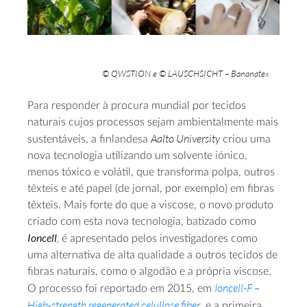
© QWSTION e © LAUSCHSICHT – Bananatex
Para responder à procura mundial por tecidos
naturais cujos processos sejam ambientalmente mais
Aalto University
sustentáveis, a finlandesa
criou uma
nova tecnologia utilizando um solvente iónico,
menos tóxico e volátil, que transforma polpa, outros
têxteis e até papel (de jornal, por exemplo) em fibras
têxteis. Mais forte do que a viscose, o novo produto
criado com esta nova tecnologia, batizado como
Ioncell
,
é apresentado pelos investigadores como
uma alternativa de alta qualidade a outros tecidos de
fibras naturais, como o algodão e a própria viscose.
Ioncell-F –
O processo foi reportado em 2015, em
High-strength regenerated celullose fiber
, e a primeira