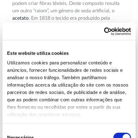
podem criar fibras têxteis. Deste composto resulta
um outro “raiom”, um género de seda artificial, o
acetato
. Em 1818 o tecido era produzido pela
Celanese
inglesa
.
O
modal
, outro tipo de “raiom”, nasceu
nos anos 50
do século XX
, no Japão, como uma nova alternativa
à seda. O tecido só começou a ser distribuído em
Este website utiliza cookies
Lenzing
1964, pela empresa austríaca
. O processo de
Utilizamos cookies para personalizar conteúdo e
produção deste semissintético é semelhante ao da
anúncios, fornecer funcionalidades de redes sociais e
viscose, com a utilização de uma menor quantidade
analisar o nosso tráfego. Também partilhamos
de energia e de químicos. Bastante flexível e
informações acerca da utilização do site com os nossos
resistente quando molhado, o tecido não perde o seu
parceiros de redes sociais, de publicidade e de análise,
formato nem maciez. É utilizado em têxteis para o lar,
que as podem combinar com outras informações que
podendo ser combinado com algodão ou outros fios.
lhes forneceu ou recolhidas por estes a partir da sua
Lenzing
A madeira de faia que a
utiliza atualmente
utilização dos respetivos serviços.
para a produção do seu modal é recolhida em
florestas com gestão certificada.
Seleção
Necessários