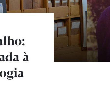
alho:
ada à
logia