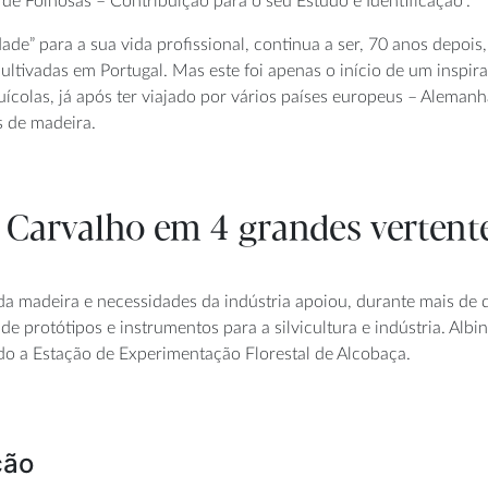
 de Folhosas – Contribuição para o seu Estudo e Identificação”.
dade” para a sua vida profissional, continua a ser, 70 anos depoi
 cultivadas em Portugal. Mas este foi apenas o início de um inspi
uícolas, já após ter viajado por vários países europeus – Aleman
s de madeira.
 Carvalho em 4 grandes vertent
a da madeira e necessidades da indústria apoiou, durante mais de
e protótipos e instrumentos para a silvicultura e indústria. Al
gido a Estação de Experimentação Florestal de Alcobaça.
ção