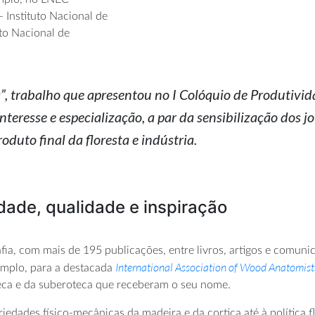
– Instituto Nacional de
uto Nacional de
as”, trabalho que apresentou no I Colóquio de Produtivi
teresse e especialização, a par da sensibilização dos jo
duto final da floresta e indústria.
ade, qualidade e inspiração
fia, com mais de 195 publicações, entre livros, artigos e comuni
International Association of Wood Anatomist
xemplo, para a destacada
teca e da suberoteca que receberam o seu nome.
dades físico-mecânicas da madeira e da cortiça até à política fl