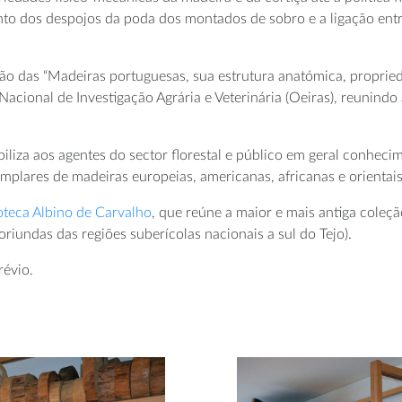
o dos despojos da poda dos montados de sobro e a ligação entre 
ão das “Madeiras portuguesas, sua estrutura anatómica, propried
 Nacional de Investigação Agrária e Veterinária (Oeiras), reunind
iza aos agentes do sector florestal e público em geral conheci
mplares de madeiras europeias, americanas, africanas e orientais
teca Albino de Carvalho
, que reúne a maior e mais antiga coleçã
riundas das regiões suberícolas nacionais a sul do Tejo).
révio.