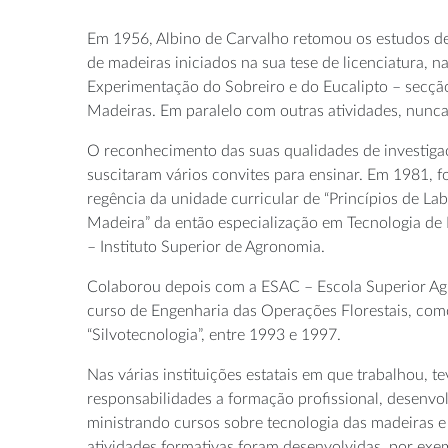
Em 1956, Albino de Carvalho retomou os estudos de
de madeiras iniciados na sua tese de licenciatura, n
Experimentação do Sobreiro e do Eucalipto – secçã
Madeiras. Em paralelo com outras atividades, nunca 
O reconhecimento das suas qualidades de investig
suscitaram vários convites para ensinar. Em 1981, f
regência da unidade curricular de “Princípios de L
Madeira” da então especialização em Tecnologia de 
– Instituto Superior de Agronomia.
Colaborou depois com a ESAC – Escola Superior Ag
curso de Engenharia das Operações Florestais, como
“Silvotecnologia”, entre 1993 e 1997.
Nas várias instituições estatais em que trabalhou, 
responsabilidades a formação profissional, desenvo
ministrando cursos sobre tecnologia das madeiras e 
atividades formativas foram desenvolvidas, por ex