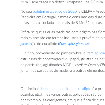
3
3
(Mm
) sem casca e o défice ultrapassou os 2,3 Mm
No seu
boletim estatístico de 2020
, a CELPA – Assoc
Papeleira em Portugal, estima o consumo das duas m
3
pelas suas associadas em mais de 8 Mm
(sem casca
Refira-se que as duas madeiras com origem nas flo
mais expressão em termos industriais provêm do pin
pinaster
Eucalyptus globulus
) e do eucalipto (
).
O pinho, proveniente do pinheiro-bravo, tem
aplica
pellets
estruturas de construção civil, papel,
e painéi
Medium Density Fib
de partículas, aglutinados MDF –
juntam as partículas de madeira a outros elementos.
O principal
destino da madeira de eucalipto
é a prod
cozinha, etc.), mas várias outras aplicações são co
por exemplo, às emergentes, em que a fibra de euca