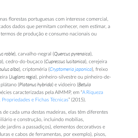
nas florestas portuguesas com interesse comercial,
cados dados que permitam conhecer, nem estimar, a
m termos de produção e consumo nacionais ou
s roble
Quercus pyrenaica
), carvalho-negral (
),
a
Cupressus lusitanica
), cedro-do-buçaco (
), cerejeira
ulus alba
Cryptomeria japonica
), criptoméria (
), freixo
Juglans regia
eira (
), pinheiro-silvestre ou pinheiro-de-
Platanus hybrida
Betula
, plátano (
) e vidoeiro (
pécies caracterizadas pela AIMMP, em “
A Riqueza
 Propriedades e Fichas Técnicas
” (2015).
 de cada uma destas madeiras, elas têm diferentes
liário e construção, incluindo mobílias,
de jardins a passadiços), elementos decorativos e
lduras e cabos de ferramentas, por exemplo), pisos,