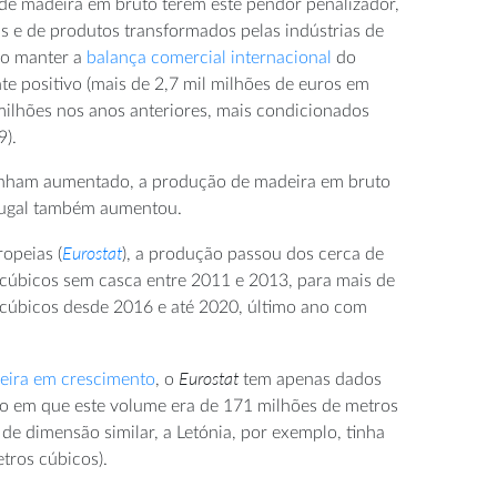
de madeira em bruto terem este pendor penalizador,
s e de produtos transformados pelas indústrias de
ido manter a
balança comercial internacional
do
te positivo (mais de 2,7 mil milhões de euros em
milhões nos anos anteriores, mais condicionados
9).
nham aumentado, a produção de madeira em bruto
rtugal também aumentou.
Eurostat
ropeias (
), a produção passou dos cerca de
 cúbicos sem casca entre 2011 e 2013, para mais de
 cúbicos desde 2016 e até 2020, último ano com
Eurostat
eira em crescimento
, o
tem apenas dados
no em que este volume era de 171 milhões de metros
de dimensão similar, a Letónia, por exemplo, tinha
tros cúbicos).