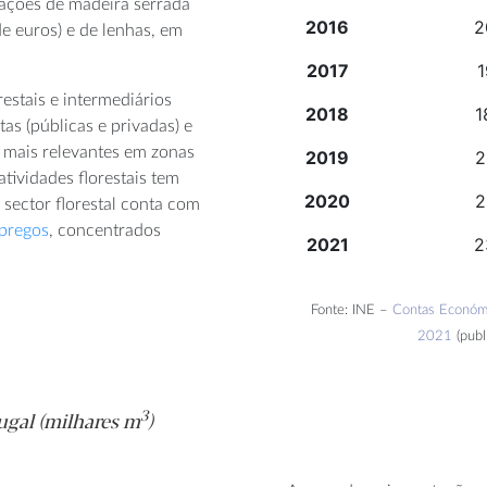
tações de madeira serrada
2016
2
de euros) e de lenhas, em
2017
1
stais e intermediários
2018
1
as (públicas e privadas) e
o mais relevantes em zonas
2019
2
tividades florestais tem
2020
2
sector florestal conta com
mpregos
, concentrados
2021
2
Fonte: INE –
Contas Económi
2021
(publ
3
gal (milhares m
)