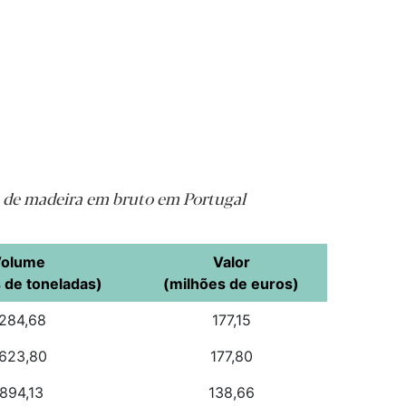
 de madeira em bruto em Portugal
olume
Valor
 de toneladas)
(milhões de euros)
284,68
177,15
623,80
177,80
894,13
138,66