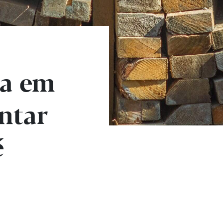
ra em
ntar
é