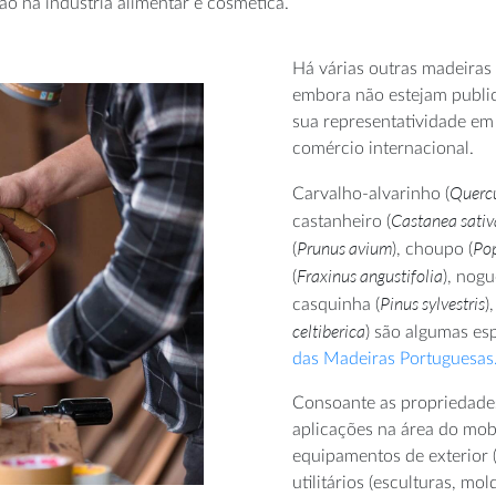
ção na indústria alimentar e cosmética.
Há várias outras madeiras 
embora não estejam publi
sua representatividade e
comércio internacional.
Quercu
Carvalho-alvarinho (
Castanea sativ
castanheiro (
Prunus avium
Pop
(
), choupo (
Fraxinus angustifolia
(
), nogu
Pinus sylvestris
casquinha (
)
celtiberica
) são algumas es
das Madeiras Portuguesas.
Consoante as propriedades
aplicações na área do mobi
equipamentos de exterior (
utilitários (esculturas, mo