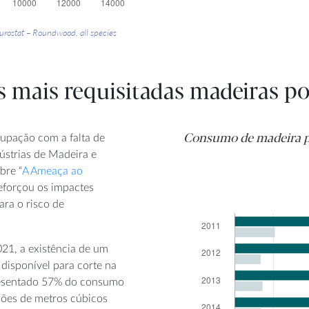
urostat – Roundwood, all species
as mais requisitadas madeiras p
Consumo de madeira pe
cupação com a falta de
ústrias de Madeira e
bre “
A Ameaça ao
reforçou os impactes
ara o risco de
021, a existência de um
 disponível para corte na
presentado 57% do consumo
hões de metros cúbicos