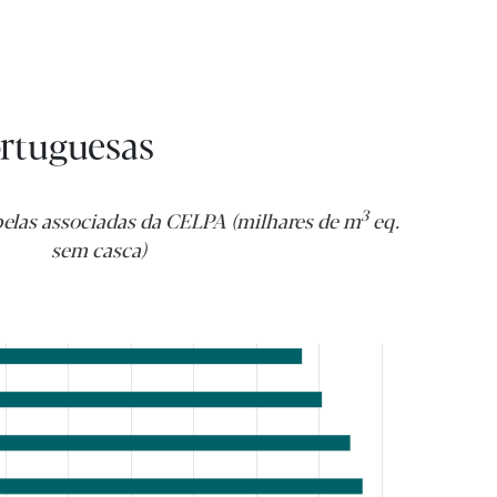
ortuguesas
3
las associadas da CELPA (milhares de m
eq.
sem casca)