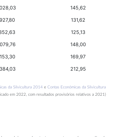
028,03
145,62
927,80
131,62
852,63
125,13
079,76
148,00
153,30
169,97
384,03
212,95
cas da Silvicultura 2014
e
Contas Económicas da Silvicultura
icado em 2022, com resultados provisórios relativos a 2021)