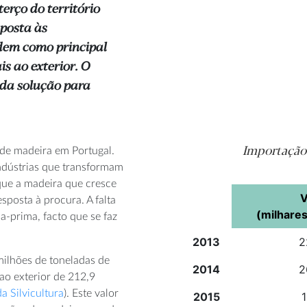
erço do território
sposta às
dem como principal
s ao exterior. O
 da solução para
Importação
a de madeira em Portugal.
ndústrias que transformam
 que a madeira que cresce
V
esposta à procura. A falta
(milhares
a-prima, facto que se faz
2013
2
ilhões de toneladas de
2014
2
o exterior de 212,9
 Silvicultura
). Este valor
2015
1