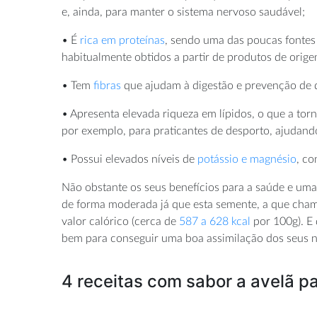
e, ainda, para manter o sistema nervoso saudável;
• É
rica em proteínas
, sendo uma das poucas fontes 
habitualmente obtidos a partir de produtos de orige
• Tem
fibras
que ajudam à digestão e prevenção de d
• Apresenta elevada riqueza em lípidos, o que a t
por exemplo, para praticantes de desporto, ajudand
• Possui elevados níveis de
potássio e magnésio
, co
Não obstante os seus benefícios para a saúde e uma
de forma moderada já que esta semente, a que cham
valor calórico (cerca de
587 a 628 kcal
por 100g). E
bem para conseguir uma boa assimilação dos seus n
4 receitas com sabor a avelã p