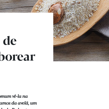
 de
borear
omum vê-la na
lamos da avelã, um