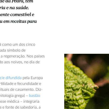
ade da Pedra, tem
ria e na saúde.
ente comestível e
ou em receitas para
lã como um dos cinco
rada símbolo de
 a regeneração. Nos países
do aos noivos, no dia de
cie difundida
pela Europa
rtilidade e fecundidade e
tuais de casamento. Diz-
mitologia grega) –
bastão
sse médica – integraria
 e fonte de sabedoria, a