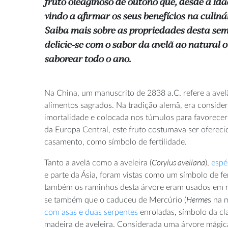
fruto oleaginoso de outono que, desde a Id
vindo a afirmar os seus benefícios na culiná
Saiba mais sobre as propriedades desta sem
delicie-se com o sabor da avelã ao natural 
saborear todo o ano.
Na China, um manuscrito de 2838 a.C. refere a ave
alimentos sagrados. Na tradição alemã, era conside
imortalidade e colocada nos túmulos para favorecer
da Europa Central, este fruto costumava ser ofereci
casamento, como símbolo de fertilidade.
Corylus avellana
Tanto a avelã como a aveleira (
),
espé
e parte da Ásia, foram vistas como um símbolo de fe
também os raminhos desta árvore eram usados em ri
Herme
se também que o caduceu de Mercúrio (
s na 
com asas e duas serpentes
enroladas, símbolo da cla
madeira de aveleira. Considerada uma árvore mágica