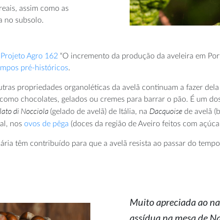
reais, assim como as
a no subsolo.
o
Projeto Agro 162
“O incremento da produção da aveleira em Port
empos pré-históricos
.
 outras propriedades organoléticas da avelã continuam a fazer de
, como chocolates, gelados ou cremes para barrar o pão. É um do
lato di Nocciola
Dacquoise
(gelado de avelã) de Itália, na
de avelã (
gal, nos
ovos de pêga
(doces da região de Aveiro feitos com açúcar
inária têm contribuído para que a avelã resista ao passar do temp
Muito apreciada ao nat
assídua na mesa de Na