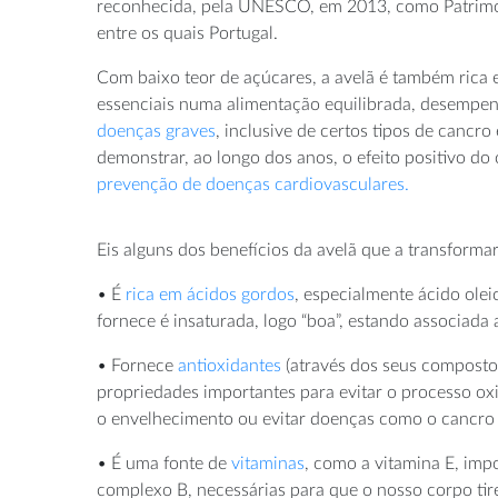
reconhecida, pela UNESCO, em 2013, como Patrimóni
entre os quais Portugal.
Com baixo teor de açúcares, a avelã é também rica e
essenciais numa alimentação equilibrada, desemp
doenças graves
, inclusive de certos tipos de cancro
demonstrar, ao longo dos anos, o efeito positivo d
prevenção de doenças cardiovasculares.
Eis alguns dos benefícios da avelã que a transform
• É
rica em ácidos gordos
, especialmente ácido olei
fornece é insaturada, logo “boa”, estando associada
• Fornece
antioxidantes
(através dos seus compostos
propriedades importantes para evitar o processo oxi
o envelhecimento ou evitar doenças como o cancro 
• É uma fonte de
vitaminas
, como a vitamina E, imp
complexo B, necessárias para que o nosso corpo tire