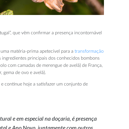
ugal”, que vêm confirmar a presença incontornável
la uma matéria-prima apetecível para a
transformação
s ingredientes principais dos conhecidos bombons
bolo com camadas de merengue de avelã) de França,
, gema de ovo e avelã).
o e continue hoje a satisfazer um conjunto de
ural e em especial na doçaria, é presença
tal e Ano Novo, juntamente com outros