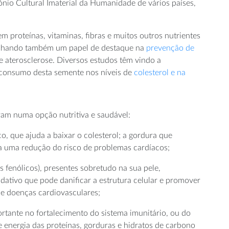
o Cultural Imaterial da Humanidade de vários países,
m proteínas, vitaminas, fibras e muitos outros nutrientes
enhando também um papel de destaque na
prevenção de
 e aterosclerose. Diversos estudos têm vindo a
o consumo desta semente nos níveis de
colesterol e na
aram numa opção nutritiva e saudável:
co, que ajuda a baixar o colesterol; a gordura que
 a uma redução do risco de problemas cardíacos;
 fenólicos), presentes sobretudo na sua pele,
dativo que pode danificar a estrutura celular e promover
e doenças cardiovasculares;
ortante no fortalecimento do sistema imunitário, ou do
 energia das proteínas, gorduras e hidratos de carbono