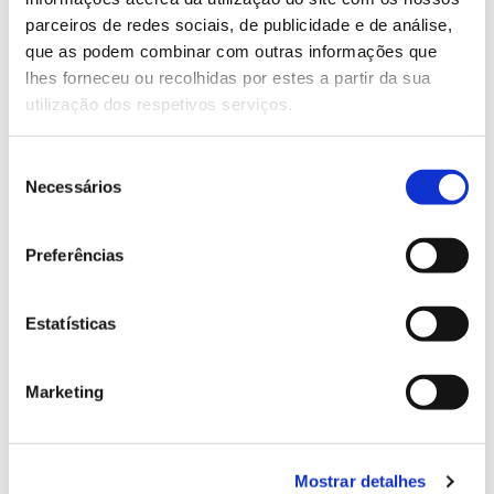
parceiros de redes sociais, de publicidade e de análise,
que as podem combinar com outras informações que
lhes forneceu ou recolhidas por estes a partir da sua
utilização dos respetivos serviços.
Seleção
Necessários
de
consentimento
© Cláudio Monteiro
Preferências
Segundo relatos recentes, eram quatro eucaliptos,
mas dois foram cortados há cerca de 60 anos para
Estatísticas
usar a madeira em obras do santuário. O maior dos
“4 irmãos” estava em terreno mais fértil e foi cortado
entre 1945 e 1950. Hoje, os dois eucaliptos que
Marketing
foram preservados têm um porte considerável, mas
não mais do que 40 metros de altura. Estão num
local pouco fértil e muito fustigado por ventos fortes
Mostrar detalhes
e trovoadas, e já muitas descargas atmosféricas