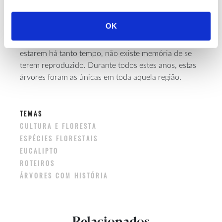
caíram sobre eles, destrocando as suas copas, mas,
mesmo assim, mantêm-se firmes naquele local.
OK
Curiosamente, apesar de
estes eucaliptos
aqui
estarem há tanto tempo, não existe memória de se
terem reproduzido. Durante todos estes anos, estas
árvores foram as únicas em toda aquela região.
TEMAS
CULTURA E FLORESTA
ESPÉCIES FLORESTAIS
EUCALIPTO
ROTEIROS
ÁRVORES COM HISTÓRIA