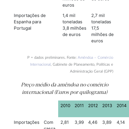
euros
Importações de
1,4 mil
2,7 mil
Espanha para
toneladas
toneladas
Portugal
3,8 milhões
17,5
de euros
milhões de
euros
P = dados preliminares. Fonte:
Amêndoa – Comércio
Internacional
, Gabinete de Planeamento, Políticas e
Administração Geral (GPP)
Preço médio da amêndoa no comércio
internacional (Euros por quilograma)
2010
2011
2012
2013
2014
Importações
Com
2,81
3,99
4,46
3,89
4,14
casca