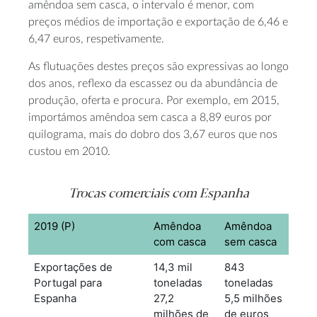
amêndoa sem casca, o intervalo é menor, com
preços médios de importação e exportação de 6,46 e
6,47 euros, respetivamente.
As flutuações destes preços são expressivas ao longo
dos anos, reflexo da escassez ou da abundância de
produção, oferta e procura. Por exemplo, em 2015,
importámos amêndoa sem casca a 8,89 euros por
quilograma, mais do dobro dos 3,67 euros que nos
custou em 2010.
Trocas comerciais com Espanha
2019 (P)
Amêndoa
Amêndoa
com casca
sem casca
Exportações de
14,3 mil
843
Portugal para
toneladas
toneladas
Espanha
27,2
5,5 milhões
milhões de
de euros