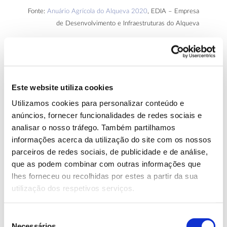
Fonte:
Anuário Agrícola do Alqueva 2020
, EDIA – Empresa
de Desenvolvimento e Infraestruturas do Alqueva
Em 2020, a produção de amêndoa na
Este website utiliza cookies
periferia do Alqueva reduziu-se face a 2019
Utilizamos cookies para personalizar conteúdo e
e o preço desceu cerca de 30%, o que
anúncios, fornecer funcionalidades de redes sociais e
dificultou o ano
a vários produtores
. A chuva
analisar o nosso tráfego. Também partilhamos
intensa em abril e maio foi prejudicial – com
informações acerca da utilização do site com os nossos
parceiros de redes sociais, de publicidade e de análise,
desenvolvimento de mais doenças nos frutos
que as podem combinar com outras informações que
– e os efeitos da pandemia limitaram o
lhes forneceu ou recolhidas por estes a partir da sua
acesso ao terreno. No entanto, o aumento de
utilização dos respetivos serviços.
área de amendoal contrabalançou esta
Seleção
queda e contribuiu para a maior colheita de
Necessários