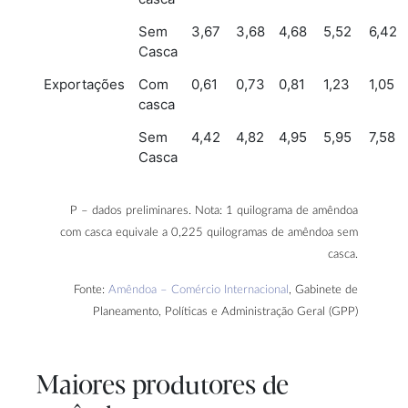
Sem
3,67
3,68
4,68
5,52
6,42
Casca
Exportações
Com
0,61
0,73
0,81
1,23
1,05
casca
Sem
4,42
4,82
4,95
5,95
7,58
Casca
P – dados preliminares. Nota: 1 quilograma de amêndoa
com casca equivale a 0,225 quilogramas de amêndoa sem
casca.
Fonte:
Amêndoa – Comércio Internacional
, Gabinete de
Planeamento, Políticas e Administração Geral (GPP)
Maiores produtores de