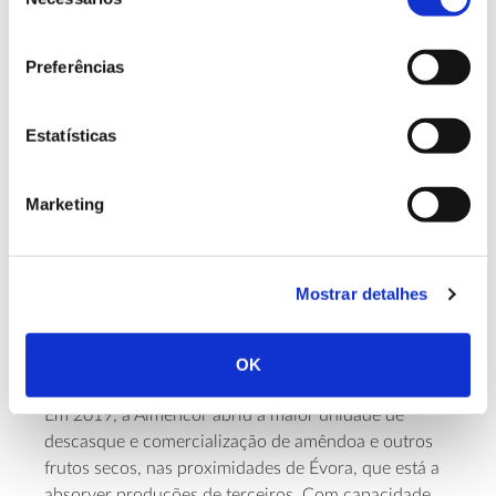
de
sempre na região.
consentimento
Preferências
Além do investimento em amendoais, a
disponibilidade da amêndoa tem propiciado novas
Estatísticas
apostas na indústria transformadora alentejana, com
algumas iniciativas portuguesas, como a
Migdalo
e a
Almencor
.
Marketing
Em 2016, a Migdalo inaugurou uma unidade de
processamento de amêndoa de casca dura em
Ferreira do Alentejo, com descasque e despela da
Mostrar detalhes
produção própria (175 hectares) e a de produtores
locais. Cerca de 80% desta amêndoa segue para
OK
exportação a granel.
Em 2019, a Almencor abriu a maior unidade de
descasque e comercialização de amêndoa e outros
frutos secos, nas proximidades de Évora, que está a
absorver produções de terceiros. Com capacidade