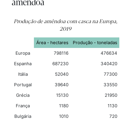
amêndoa
Produção de amêndoa com casca na Europa,
2019
Área - hectares
Produção - toneladas
Europa
798116
476634
Espanha
687230
340420
Itália
52040
77300
Portugal
39640
33550
Grécia
15130
21950
França
1180
1130
Bulgária
1010
720