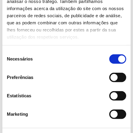
analisar o nosso tráfego. Também partilhamos
informações acerca da utilização do site com os nossos
parceiros de redes sociais, de publicidade e de análise,
que as podem combinar com outras informações que
lhes forneceu ou recolhidas por estes a partir da sua
utilização dos respetivos serviços.
PRODUTOS SILVESTRES
Seleção
Necessários
de
As árvores da pimenta
consentimento
Preferências
Durante séculos, a palavra “pimenta” evocou rotas
marítimas, especiarias exóticas e culinárias quentes e
intensas. Mas de onde vêm estes sabores e aromas
Estatísticas
que apimentam a gastronomia? A floresta é a sua
origem e, consoante a região do planeta, há
Marketing
diferentes plantas e árvores da pimenta para
descobrir e distinguir.