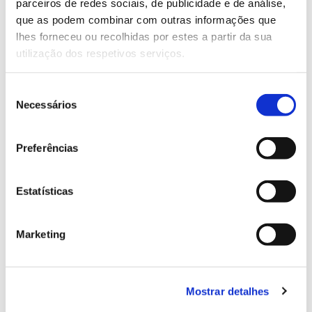
parceiros de redes sociais, de publicidade e de análise,
que as podem combinar com outras informações que
A madeira certificada vale mais?
lhes forneceu ou recolhidas por estes a partir da sua
utilização dos respetivos serviços.
O que são sistemas de certificação da
gestão florestal?
Seleção
Necessários
de
consentimento
Quais são os critérios de certificação
Preferências
florestal?
Estatísticas
Como obter a certificação florestal?
Marketing
Qual a dimensão da floresta plantada
certificada pelo PEFC em Portugal?
Mostrar detalhes
Qual a dimensão da floresta de