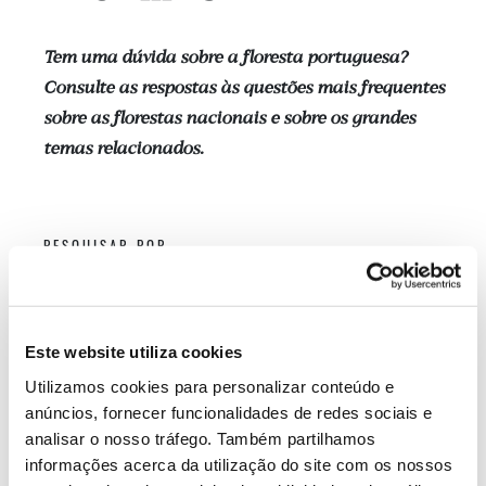
Tem uma dúvida sobre a floresta portuguesa?
Consulte as respostas às questões mais frequentes
sobre as florestas nacionais e sobre os grandes
temas relacionados.
PESQUISAR POR
CERTIFICAÇÃO FLORESTAL
Este website utiliza cookies
Como surgiu a certificação da gestão
Utilizamos cookies para personalizar conteúdo e
florestal?
anúncios, fornecer funcionalidades de redes sociais e
analisar o nosso tráfego. Também partilhamos
informações acerca da utilização do site com os nossos
As florestas plantadas são sustentáveis?